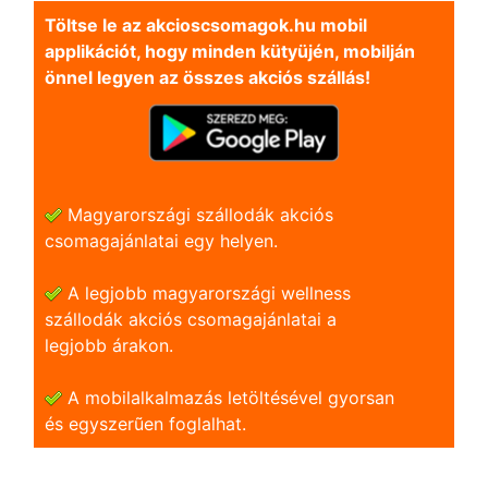
Töltse le az akcioscsomagok.hu mobil
applikációt, hogy minden kütyüjén, mobilján
önnel legyen az összes akciós szállás!
Magyarországi szállodák akciós
csomagajánlatai egy helyen.
A legjobb magyarországi wellness
szállodák akciós csomagajánlatai a
legjobb árakon.
A mobilalkalmazás letöltésével gyorsan
és egyszerũen foglalhat.