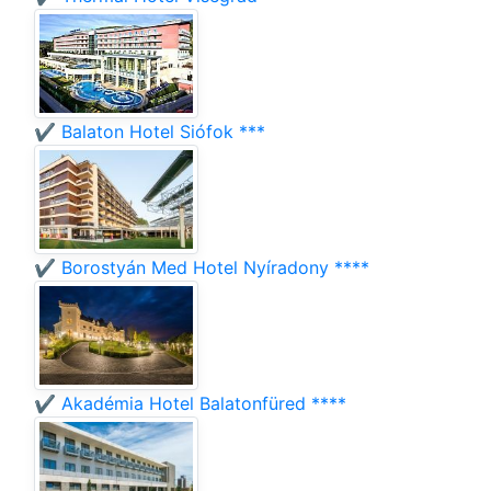
✔️ Balaton Hotel Siófok ***
✔️ Borostyán Med Hotel Nyíradony ****
✔️ Akadémia Hotel Balatonfüred ****