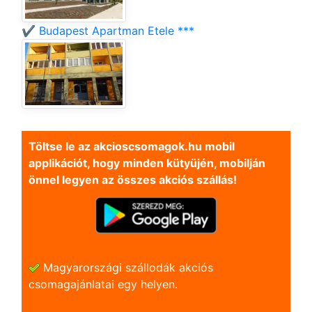
✔️ Budapest Apartman Etele ***
Töltse le az akcioscsomagok.hu mobil
applikációt, hogy minden kütyüjén, mobilján
önnel legyen az összes akciós szállás!
Magyarországi szállodák akciós
csomagajánlatai egy helyen.