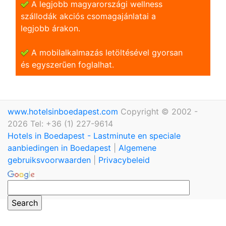
A legjobb magyarországi wellness
szállodák akciós csomagajánlatai a
legjobb árakon.
A mobilalkalmazás letöltésével gyorsan
és egyszerũen foglalhat.
www.hotelsinboedapest.com
Copyright © 2002 -
2026 Tel: +36 (1) 227-9614
Hotels in Boedapest - Lastminute en speciale
aanbiedingen in Boedapest
|
Algemene
gebruiksvoorwaarden
|
Privacybeleid