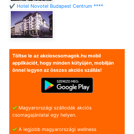
✔️ Hotel Novotel Budapest Centrum ****
Töltse le az akcioscsomagok.hu mobil
applikációt, hogy minden kütyüjén, mobilján
önnel legyen az összes akciós szállás!
Magyarországi szállodák akciós
csomagajánlatai egy helyen.
A legjobb magyarországi wellness