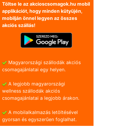
Töltse le az akcioscsomagok.hu mobil
applikációt, hogy minden kütyüjén,
mobilján önnel legyen az összes
akciós szállás!
Magyarországi szállodák akciós
csomagajánlatai egy helyen.
A legjobb magyarországi
wellness szállodák akciós
csomagajánlatai a legjobb árakon.
A mobilalkalmazás letöltésével
gyorsan és egyszerũen foglalhat.