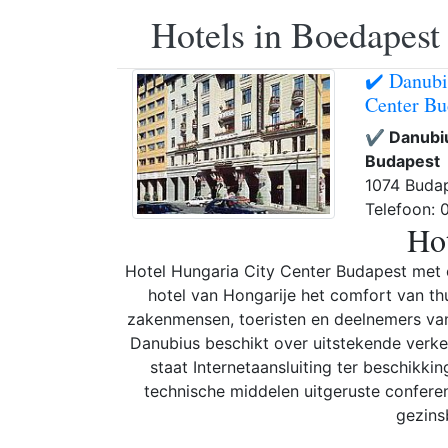
Hotels in Boedapest
✔️ Danubi
Center Bu
✔️ Danubiu
Budapest
1074 Budap
Telefoon:
Hot
Hotel Hungaria City Center Budapest met ee
hotel van Hongarije het comfort van th
zakenmensen, toeristen en deelnemers van
Danubius beschikt over uitstekende verkee
staat Internetaansluiting ter beschikki
technische middelen uitgeruste conferen
gezins