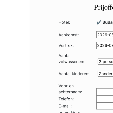
Prijof
Hotel:
✔️ Buda
Aankomst:
Vertrek:
Aantal
volwassenen:
Aantal kinderen:
Voor-en
achternaam:
Telefon:
E-mail:
opmerking: