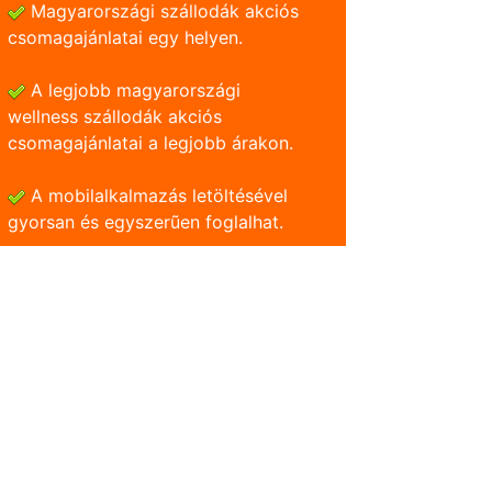
Magyarországi szállodák akciós
csomagajánlatai egy helyen.
A legjobb magyarországi
wellness szállodák akciós
csomagajánlatai a legjobb árakon.
A mobilalkalmazás letöltésével
gyorsan és egyszerũen foglalhat.