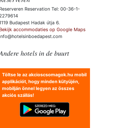
Reserveren Reservation Tel: 00-36-1-
2279614
1119 Budapest Hadak útja 6.
Bekijk accommodaties op Google Maps
info@hotelsinboedapest.com
Andere hotels in de buurt
Töltse le az akcioscsomagok.hu mobil
applikációt, hogy minden kütyüjén,
mobilján önnel legyen az összes
akciós szállás!