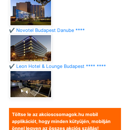
✔️ Novotel Budapest Danube ****
✔️ Leon Hotel & Lounge Budapest **** ****
Töltse le az akcioscsomagok.hu mobil
applikációt, hogy minden kütyüjén, mobilján
önnel legyen az összes akciós szállás!