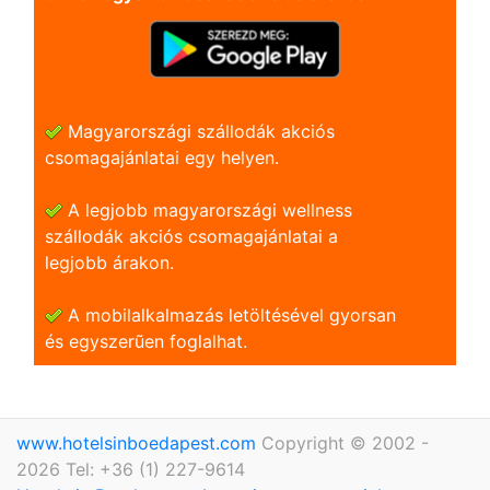
Magyarországi szállodák akciós
csomagajánlatai egy helyen.
A legjobb magyarországi wellness
szállodák akciós csomagajánlatai a
legjobb árakon.
A mobilalkalmazás letöltésével gyorsan
és egyszerũen foglalhat.
www.hotelsinboedapest.com
Copyright © 2002 -
2026 Tel: +36 (1) 227-9614