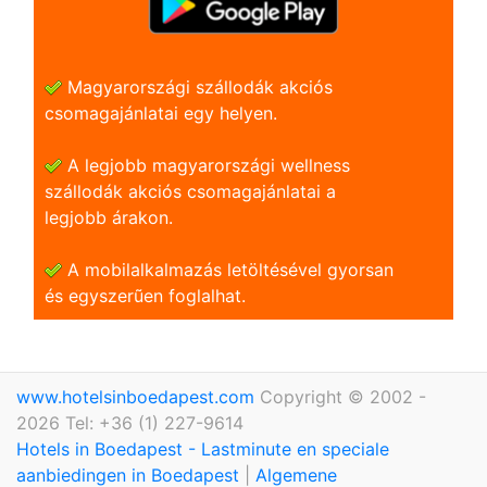
Magyarországi szállodák akciós
csomagajánlatai egy helyen.
A legjobb magyarországi wellness
szállodák akciós csomagajánlatai a
legjobb árakon.
A mobilalkalmazás letöltésével gyorsan
és egyszerũen foglalhat.
www.hotelsinboedapest.com
Copyright © 2002 -
2026 Tel: +36 (1) 227-9614
Hotels in Boedapest - Lastminute en speciale
aanbiedingen in Boedapest
|
Algemene