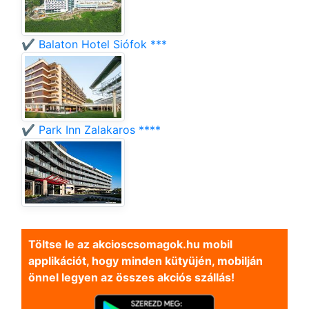
✔️ Balaton Hotel Siófok ***
✔️ Park Inn Zalakaros ****
Töltse le az akcioscsomagok.hu mobil
applikációt, hogy minden kütyüjén, mobilján
önnel legyen az összes akciós szállás!