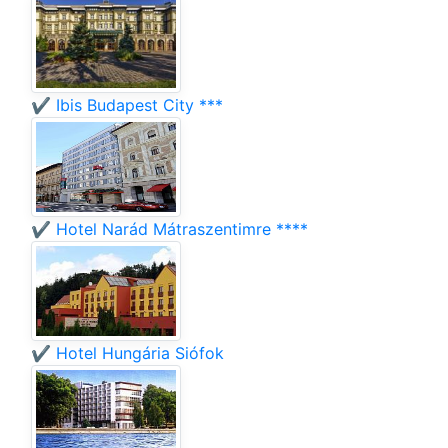
✔️ Ibis Budapest City ***
✔️ Hotel Narád Mátraszentimre ****
✔️ Hotel Hungária Siófok