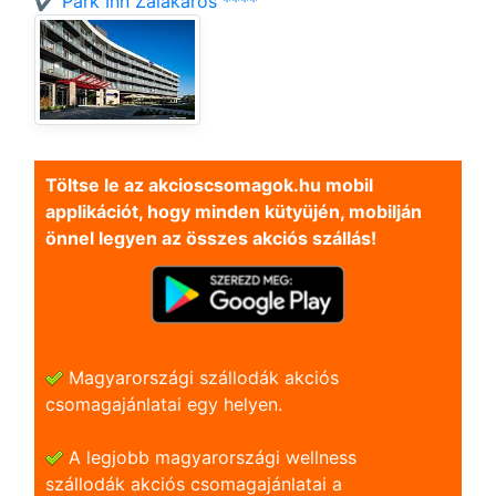
✔️ Park Inn Zalakaros ****
Töltse le az akcioscsomagok.hu mobil
applikációt, hogy minden kütyüjén, mobilján
önnel legyen az összes akciós szállás!
Magyarországi szállodák akciós
csomagajánlatai egy helyen.
A legjobb magyarországi wellness
szállodák akciós csomagajánlatai a