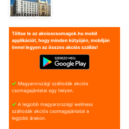
Töltse le az akcioscsomagok.hu mobil
applikációt, hogy minden kütyüjén, mobilján
önnel legyen az összes akciós szállás!
Magyarországi szállodák akciós
csomagajánlatai egy helyen.
A legjobb magyarországi wellness
szállodák akciós csomagajánlatai a
legjobb árakon.