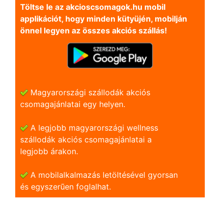
Töltse le az akcioscsomagok.hu mobil
applikációt, hogy minden kütyüjén, mobilján
önnel legyen az összes akciós szállás!
Magyarországi szállodák akciós
csomagajánlatai egy helyen.
A legjobb magyarországi wellness
szállodák akciós csomagajánlatai a
legjobb árakon.
A mobilalkalmazás letöltésével gyorsan
és egyszerũen foglalhat.