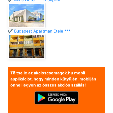
✔️ Budapest Apartman Etele ***
Töltse le az akcioscsomagok.hu mobil
applikációt, hogy minden kütyüjén, mobilján
önnel legyen az összes akciós szállás!