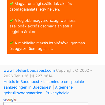
Magyarországi szállodák akciós
csomagajánlatai egy helyen.
A legjobb magyarországi wellness
szállodák akciós csomagajánlatai a
legjobb árakon.
A mobilalkalmazás letöltésével gyorsan
és egyszerũen foglalhat.
www.hotelsinboedapest.com
Copyright © 2002 -
2026 Tel: +36 (1) 227-9614
Hotels in Boedapest - Lastminute en speciale
aanbiedingen in Boedapest
|
Algemene
gebruiksvoorwaarden
|
Privacybeleid