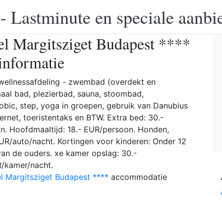
 - Lastminute en speciale aanbi
 Margitsziget Budapest ****
sinformatie
n wellnessafdeling - zwembad (overdekt en
aal bad, plezierbad, sauna, stoombad,
obic, step, yoga in groepen, gebruik van Danubius
ernet, toeristentaks en BTW. Extra bed: 30.-
on. Hoofdmaaltijd: 18.- EUR/persoon. Honden,
EUR/auto/nacht. Kortingen voor kinderen: Onder 12
 van de ouders. xe kamer opslag: 30.-
R/kamer/nacht.
 Margitsziget Budapest ****
accommodatie