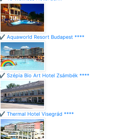
✔️ Aquaworld Resort Budapest ****
✔️ Szépia Bio Art Hotel Zsámbék ****
✔️ Thermal Hotel Visegrád ****