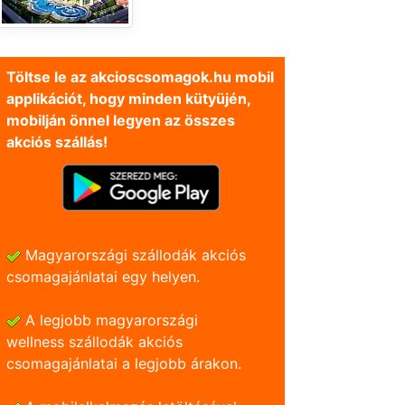
Töltse le az akcioscsomagok.hu mobil
applikációt, hogy minden kütyüjén,
mobilján önnel legyen az összes
akciós szállás!
Magyarországi szállodák akciós
csomagajánlatai egy helyen.
A legjobb magyarországi
wellness szállodák akciós
csomagajánlatai a legjobb árakon.