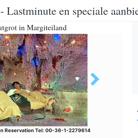
 - Lastminute en speciale aanbi
tgrot in Margiteiland
n Reservation Tel: 00-36-1-2279614