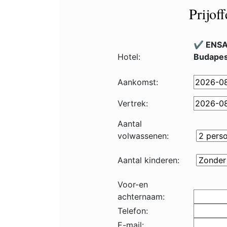
Prijof
✔️ ENSA
Hotel:
Budapes
Aankomst:
Vertrek:
Aantal
volwassenen:
Aantal kinderen:
Voor-en
achternaam:
Telefon:
E-mail: