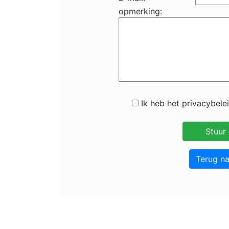
opmerking:
Ik heb het privacybele
Terug n