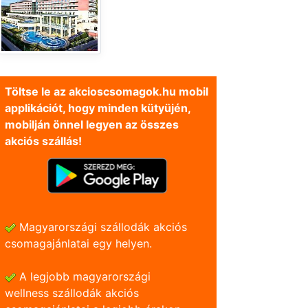
Töltse le az akcioscsomagok.hu mobil
applikációt, hogy minden kütyüjén,
mobilján önnel legyen az összes
akciós szállás!
Magyarországi szállodák akciós
csomagajánlatai egy helyen.
A legjobb magyarországi
wellness szállodák akciós