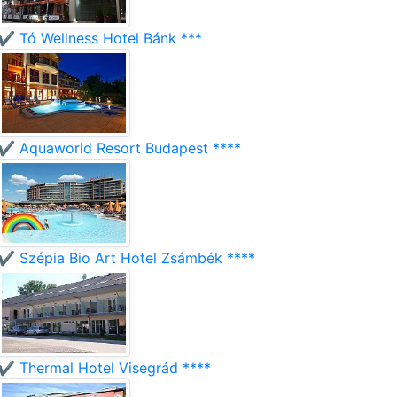
✔️ Tó Wellness Hotel Bánk ***
✔️ Aquaworld Resort Budapest ****
✔️ Szépia Bio Art Hotel Zsámbék ****
✔️ Thermal Hotel Visegrád ****