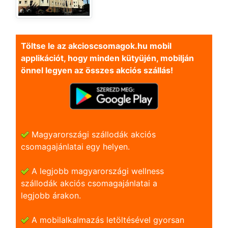
Töltse le az akcioscsomagok.hu mobil
applikációt, hogy minden kütyüjén, mobilján
önnel legyen az összes akciós szállás!
Magyarországi szállodák akciós
csomagajánlatai egy helyen.
A legjobb magyarországi wellness
szállodák akciós csomagajánlatai a
legjobb árakon.
A mobilalkalmazás letöltésével gyorsan