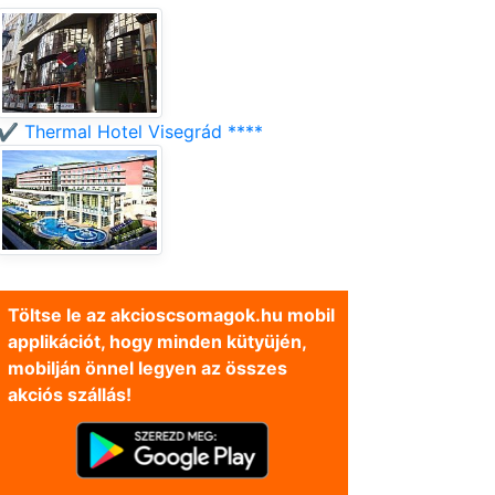
✔️ Thermal Hotel Visegrád ****
Töltse le az akcioscsomagok.hu mobil
applikációt, hogy minden kütyüjén,
mobilján önnel legyen az összes
akciós szállás!