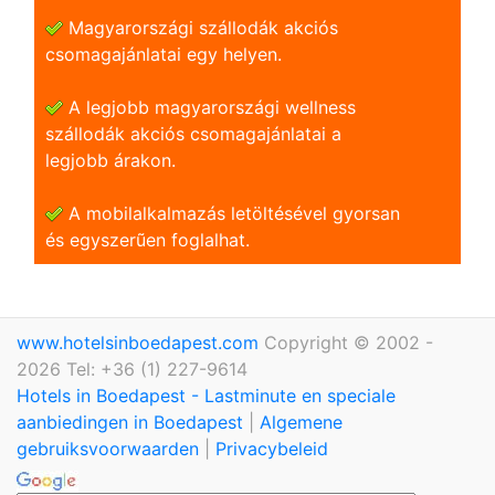
Magyarországi szállodák akciós
csomagajánlatai egy helyen.
A legjobb magyarországi wellness
szállodák akciós csomagajánlatai a
legjobb árakon.
A mobilalkalmazás letöltésével gyorsan
és egyszerũen foglalhat.
www.hotelsinboedapest.com
Copyright © 2002 -
2026 Tel: +36 (1) 227-9614
Hotels in Boedapest - Lastminute en speciale
aanbiedingen in Boedapest
|
Algemene
gebruiksvoorwaarden
|
Privacybeleid