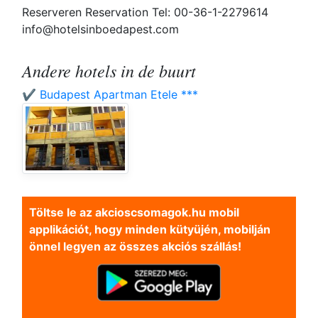
Reserveren Reservation Tel: 00-36-1-2279614
info@hotelsinboedapest.com
Andere hotels in de buurt
✔️ Budapest Apartman Etele ***
Töltse le az akcioscsomagok.hu mobil
applikációt, hogy minden kütyüjén, mobilján
önnel legyen az összes akciós szállás!