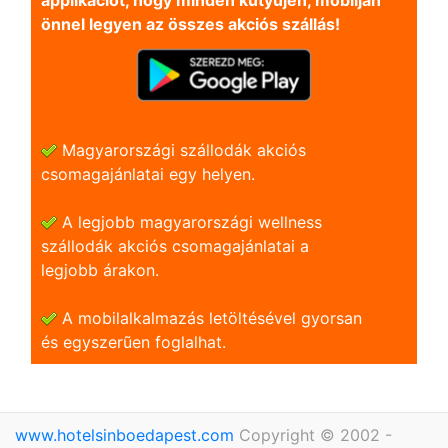
applikációt, hogy minden kütyüjén, mobilján
önnel legyen az összes akciós szállás!
Magyarországi szállodák akciós
csomagajánlatai egy helyen.
A legjobb magyarországi wellness
szállodák akciós csomagajánlatai a
legjobb árakon.
A mobilalkalmazás letöltésével gyorsan
és egyszerũen foglalhat.
www.hotelsinboedapest.com
Copyright © 2002 -