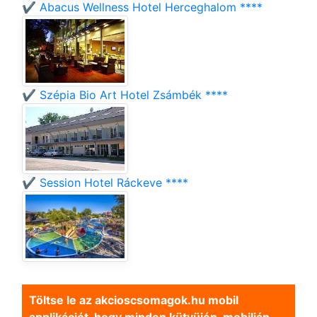
✔️ Abacus Wellness Hotel Herceghalom ****
✔️ Szépia Bio Art Hotel Zsámbék ****
✔️ Session Hotel Ráckeve ****
Töltse le az akcioscsomagok.hu mobil