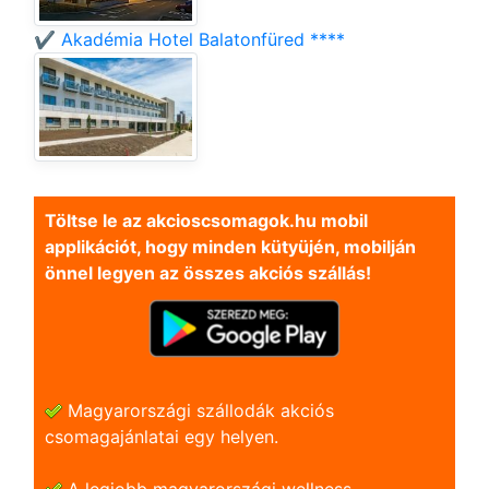
✔️ Akadémia Hotel Balatonfüred ****
Töltse le az akcioscsomagok.hu mobil
applikációt, hogy minden kütyüjén, mobilján
önnel legyen az összes akciós szállás!
Magyarországi szállodák akciós
csomagajánlatai egy helyen.
A legjobb magyarországi wellness