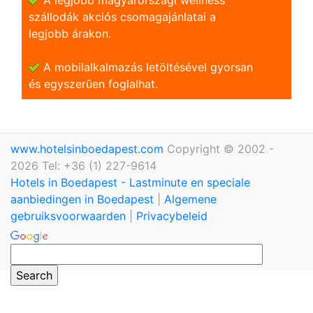
szállodák akciós csomagajánlatai a
legjobb árakon.
A mobilalkalmazás letöltésével gyorsan
és egyszerũen foglalhat.
www.hotelsinboedapest.com
Copyright © 2002 -
2026 Tel: +36 (1) 227-9614
Hotels in Boedapest - Lastminute en speciale
aanbiedingen in Boedapest
|
Algemene
gebruiksvoorwaarden
|
Privacybeleid