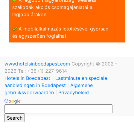
szállodák akciós csomagajánlatai a
legjobb árakon.
A mobilalkalmazás letöltésével gyorsan
és egyszerũen foglalhat.
www.hotelsinboedapest.com
Copyright © 2002 -
2026 Tel: +36 (1) 227-9614
Hotels in Boedapest - Lastminute en speciale
aanbiedingen in Boedapest
|
Algemene
gebruiksvoorwaarden
|
Privacybeleid