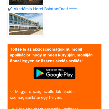
✔️ Akadémia Hotel Balatonfüred ****
Töltse le az akcioscsomagok.hu mobil
applikációt, hogy minden kütyüjén, mobilján
önnel legyen az összes akciós szállás!
Magyarországi szállodák akciós
csomagajánlatai egy helyen.
A legjobb magyarországi wellness