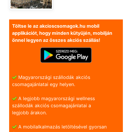
Töltse le az akcioscsomagok.hu mobil
applikációt, hogy minden kütyüjén, mobilján
önnel legyen az összes akciós szállás!
Magyarországi szállodák akciós
csomagajánlatai egy helyen.
A legjobb magyarországi wellness
szállodák akciós csomagajánlatai a
legjobb árakon.
A mobilalkalmazás letöltésével gyorsan