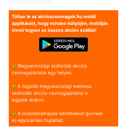
Töltse le az akcioscsomagok.hu mobil
applikációt, hogy minden kütyüjén, mobilján
önnel legyen az összes akciós szállás!
Magyarországi szállodák akciós
csomagajánlatai egy helyen.
A legjobb magyarországi wellness
szállodák akciós csomagajánlatai a
legjobb árakon.
A mobilalkalmazás letöltésével gyorsan
és egyszerũen foglalhat.