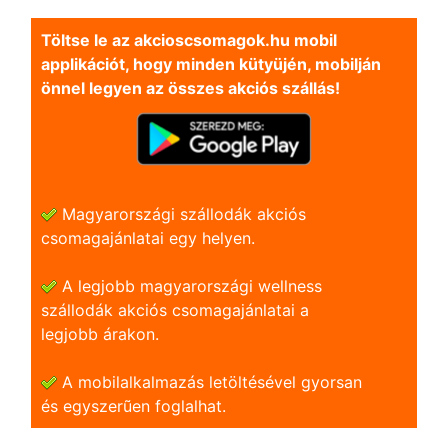
Töltse le az akcioscsomagok.hu mobil
applikációt, hogy minden kütyüjén, mobilján
önnel legyen az összes akciós szállás!
Magyarországi szállodák akciós
csomagajánlatai egy helyen.
A legjobb magyarországi wellness
szállodák akciós csomagajánlatai a
legjobb árakon.
A mobilalkalmazás letöltésével gyorsan
és egyszerũen foglalhat.