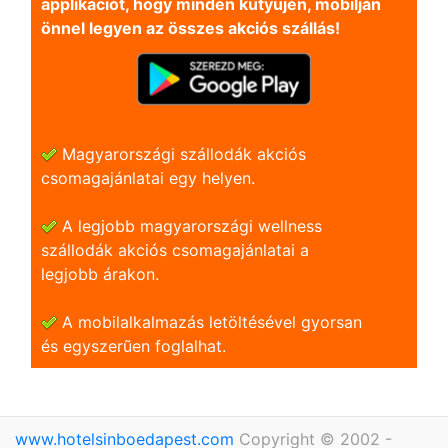
applikációt, hogy minden kütyüjén, mobilján
önnel legyen az összes akciós szállás!
Magyarországi szállodák akciós
csomagajánlatai egy helyen.
A legjobb magyarországi wellness
szállodák akciós csomagajánlatai a
legjobb árakon.
A mobilalkalmazás letöltésével gyorsan
és egyszerũen foglalhat.
www.hotelsinboedapest.com
Copyright © 2002 -