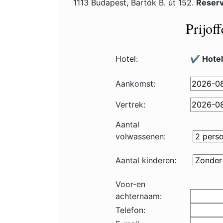
1113 Budapest, Bartók B. út 152.
Reserv
Prijof
Hotel:
✔️ Hotel
Aankomst:
Vertrek:
Aantal
volwassenen:
Aantal kinderen:
Voor-en
achternaam:
Telefon: