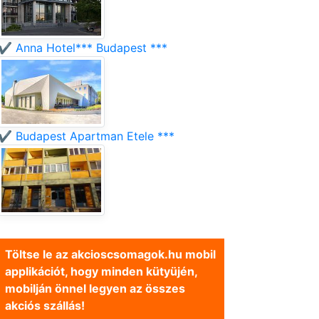
✔️ Anna Hotel*** Budapest ***
✔️ Budapest Apartman Etele ***
Töltse le az akcioscsomagok.hu mobil
applikációt, hogy minden kütyüjén,
mobilján önnel legyen az összes
akciós szállás!