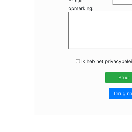
E-mail:
opmerking:
Ik heb het privacybele
Terug n