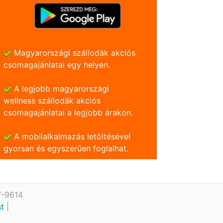
Magyarországi szállodák akciós
csomagajánlatai egy helyen.
A legjobb magyarországi
wellness szállodák akciós
csomagajánlatai a legjobb árakon.
A mobilalkalmazás letöltésével
gyorsan és egyszerũen foglalhat.
7-9614
st
|