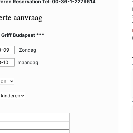
eren Reservation Tel: 00-36-1-2279614
ferte aanvraag
 Griff Budapest ***
Zondag
maandag