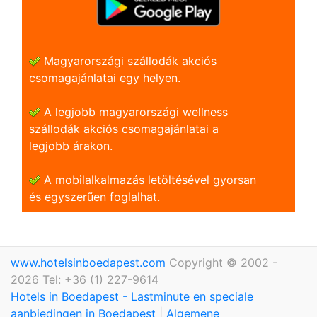
Magyarországi szállodák akciós
csomagajánlatai egy helyen.
A legjobb magyarországi wellness
szállodák akciós csomagajánlatai a
legjobb árakon.
A mobilalkalmazás letöltésével gyorsan
és egyszerũen foglalhat.
www.hotelsinboedapest.com
Copyright © 2002 -
2026 Tel: +36 (1) 227-9614
Hotels in Boedapest - Lastminute en speciale
aanbiedingen in Boedapest
|
Algemene