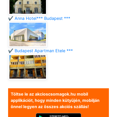
✔️ Anna Hotel*** Budapest ***
✔️ Budapest Apartman Etele ***
Töltse le az akcioscsomagok.hu mobil
applikációt, hogy minden kütyüjén, mobilján
önnel legyen az összes akciós szállás!