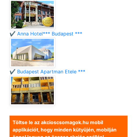
✔️ Anna Hotel*** Budapest ***
✔️ Budapest Apartman Etele ***
Töltse le az akcioscsomagok.hu mobil
applikációt, hogy minden kütyüjén, mobilján