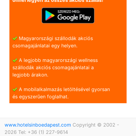
önnel legyen az összes akciós szállás!
Magyarországi szállodák akciós
csomagajánlatai egy helyen.
A legjobb magyarországi wellness
szállodák akciós csomagajánlatai a
legjobb árakon.
A mobilalkalmazás letöltésével gyorsan
és egyszerũen foglalhat.
www.hotelsinboedapest.com
Copyright © 2002 -
2026 Tel: +36 (1) 227-9614