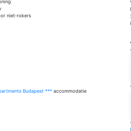
oning
v
or niet-rokers
partments Budapest ***
accommodatie