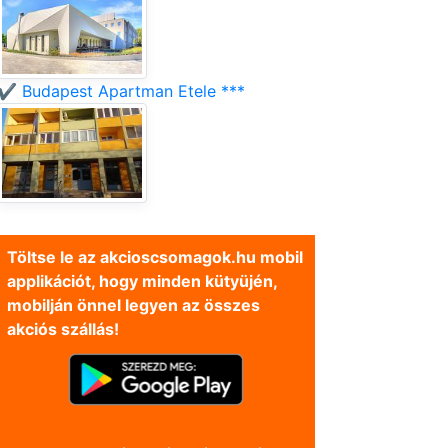
✔️ Budapest Apartman Etele ***
Töltse le az akcioscsomagok.hu mobil
applikációt, hogy minden kütyüjén,
mobilján önnel legyen az összes
akciós szállás!