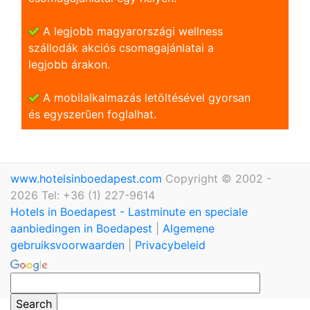
A legjobb magyarországi wellness
szállodák akciós csomagajánlatai a
legjobb árakon.
A mobilalkalmazás letöltésével gyorsan
és egyszerũen foglalhat.
www.hotelsinboedapest.com
Copyright © 2002 -
2026 Tel: +36 (1) 227-9614
Hotels in Boedapest - Lastminute en speciale
aanbiedingen in Boedapest
|
Algemene
gebruiksvoorwaarden
|
Privacybeleid