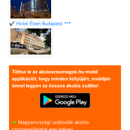
✔️ Hotel Ében Budapest ***
Töltse le az akcioscsomagok.hu mobil
applikációt, hogy minden kütyüjén, mobilján
önnel legyen az összes akciós szállás!
Magyarországi szállodák akciós
csomagajánlatai egy helyen.