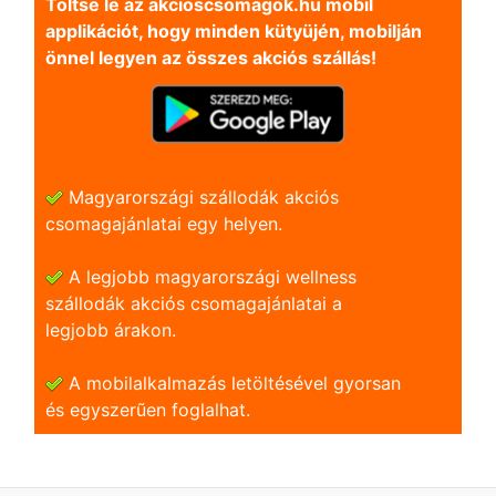
Töltse le az akcioscsomagok.hu mobil
applikációt, hogy minden kütyüjén, mobilján
önnel legyen az összes akciós szállás!
Magyarországi szállodák akciós
csomagajánlatai egy helyen.
A legjobb magyarországi wellness
szállodák akciós csomagajánlatai a
legjobb árakon.
A mobilalkalmazás letöltésével gyorsan
és egyszerũen foglalhat.