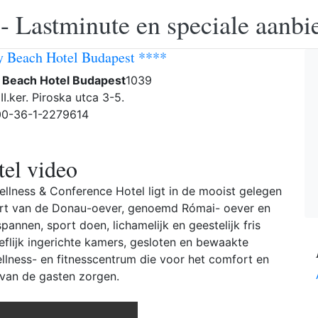
 - Lastminute en speciale aanbi
y Beach Hotel Budapest ****
y Beach Hotel Budapest
1039
II.ker. Piroska utca 3-5.
 00-36-1-2279614
el video
llness & Conference Hotel ligt in de mooist gelegen
uurt van de Donau-oever, genoemd Római- oever en
pannen, sport doen, lichamelijk en geestelijk fris
eflijk ingerichte kamers, gesloten en bewaakte
llness- en fitnesscentrum die voor het comfort en
van de gasten zorgen.