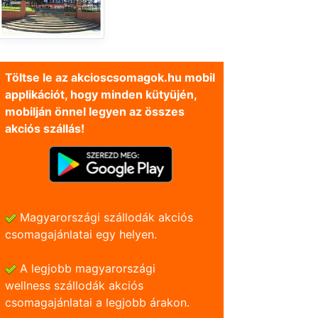
Töltse le az akcioscsomagok.hu mobil
applikációt, hogy minden kütyüjén,
mobilján önnel legyen az összes
akciós szállás!
Magyarországi szállodák akciós
csomagajánlatai egy helyen.
A legjobb magyarországi
wellness szállodák akciós
csomagajánlatai a legjobb árakon.