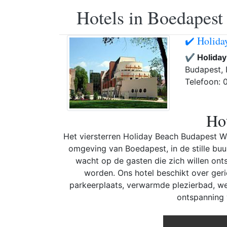
Hotels in Boedapest
✔️ Holida
✔️ Holida
Budapest, I
Telefoon:
Hot
Het viersterren Holiday Beach Budapest We
omgeving van Boedapest, in de stille b
wacht op de gasten die zich willen onts
worden. Ons hotel beschikt over geri
parkeerplaats, verwarmde plezierbad, we
ontspanning 