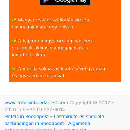
Magyarországi szállodák akciós
csomagajánlatai egy helyen.
A legjobb magyarországi wellness
szállodák akciós csomagajánlatai a
legjobb árakon.
A mobilalkalmazás letöltésével gyorsan
és egyszerũen foglalhat.
www.hotelsinboedapest.com
Copyright © 2002 -
2026 Tel: +36 (1) 227-9614
Hotels in Boedapest - Lastminute en speciale
aanbiedingen in Boedapest
|
Algemene