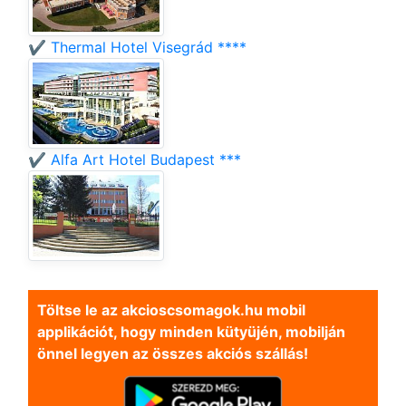
✔️ Thermal Hotel Visegrád ****
✔️ Alfa Art Hotel Budapest ***
Töltse le az akcioscsomagok.hu mobil
applikációt, hogy minden kütyüjén, mobilján
önnel legyen az összes akciós szállás!