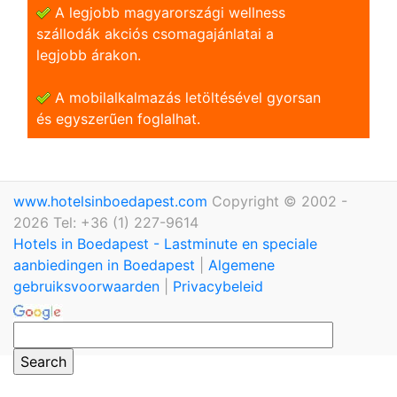
A legjobb magyarországi wellness
szállodák akciós csomagajánlatai a
legjobb árakon.
A mobilalkalmazás letöltésével gyorsan
és egyszerũen foglalhat.
www.hotelsinboedapest.com
Copyright © 2002 -
2026 Tel: +36 (1) 227-9614
Hotels in Boedapest - Lastminute en speciale
aanbiedingen in Boedapest
|
Algemene
gebruiksvoorwaarden
|
Privacybeleid