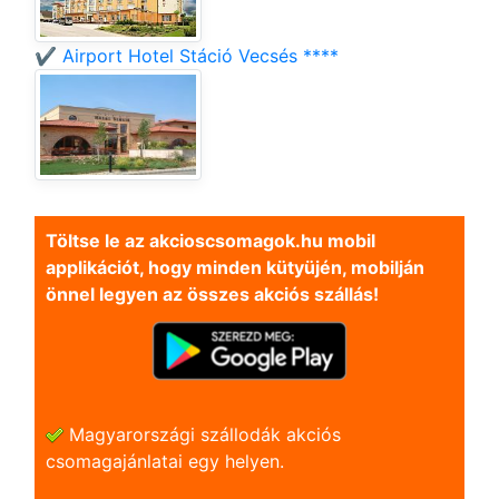
✔️ Airport Hotel Stáció Vecsés ****
Töltse le az akcioscsomagok.hu mobil
applikációt, hogy minden kütyüjén, mobilján
önnel legyen az összes akciós szállás!
Magyarországi szállodák akciós
csomagajánlatai egy helyen.