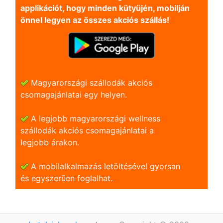
applikációt, hogy minden kütyüjén, mobilján
önnel legyen az összes akciós szállás!
Magyarországi szállodák akciós
csomagajánlatai egy helyen.
A legjobb magyarországi wellness
szállodák akciós csomagajánlatai a
legjobb árakon.
A mobilalkalmazás letöltésével gyorsan
és egyszerũen foglalhat.