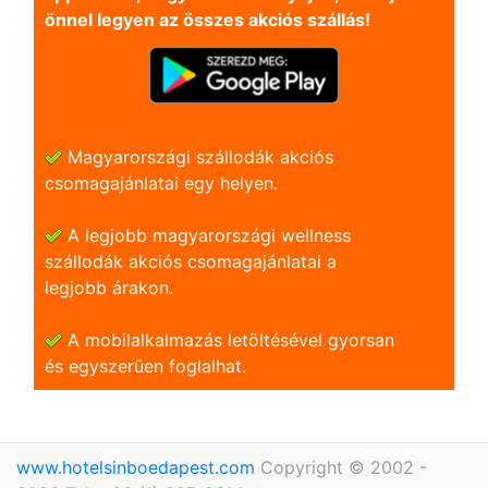
önnel legyen az összes akciós szállás!
Magyarországi szállodák akciós
csomagajánlatai egy helyen.
A legjobb magyarországi wellness
szállodák akciós csomagajánlatai a
legjobb árakon.
A mobilalkalmazás letöltésével gyorsan
és egyszerũen foglalhat.
www.hotelsinboedapest.com
Copyright © 2002 -