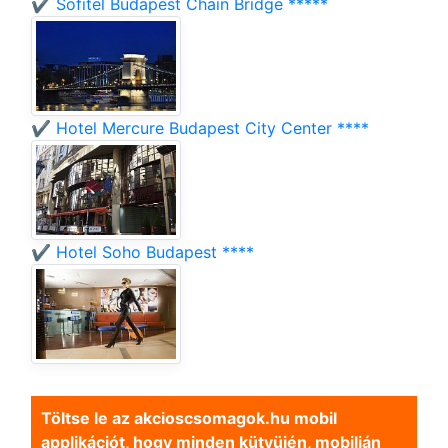
✔️ Sofitel Budapest Chain Bridge *****
✔️ Hotel Mercure Budapest City Center ****
✔️ Hotel Soho Budapest ****
Töltse le az akcioscsomagok.hu mobil
applikációt, hogy minden kütyüjén, mobilján