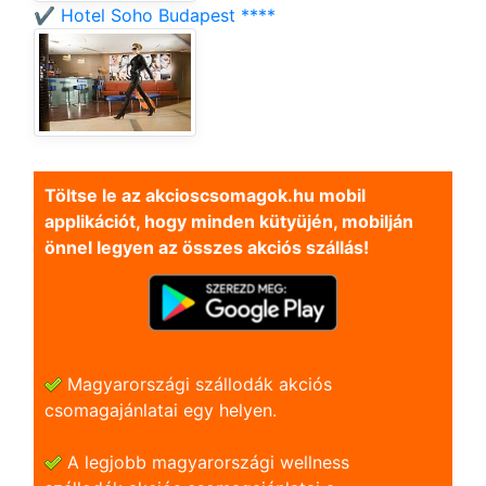
✔️ Hotel Soho Budapest ****
Töltse le az akcioscsomagok.hu mobil
applikációt, hogy minden kütyüjén, mobilján
önnel legyen az összes akciós szállás!
Magyarországi szállodák akciós
csomagajánlatai egy helyen.
A legjobb magyarországi wellness