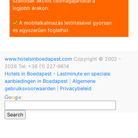
szállodák akciós csomagajánlatai a
legjobb árakon.
A mobilalkalmazás letöltésével gyorsan
és egyszerũen foglalhat.
www.hotelsinboedapest.com
Copyright © 2002 -
2026 Tel: +36 (1) 227-9614
Hotels in Boedapest - Lastminute en speciale
aanbiedingen in Boedapest
|
Algemene
gebruiksvoorwaarden
|
Privacybeleid