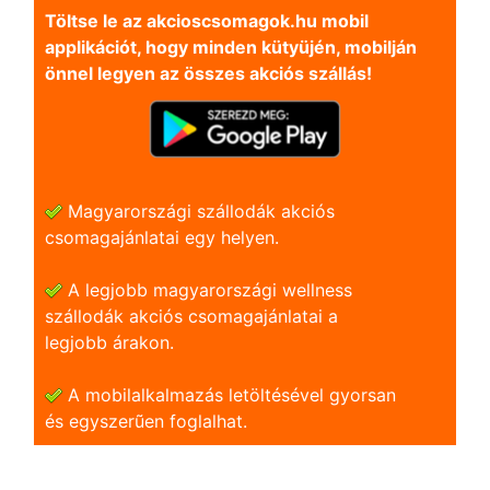
Töltse le az akcioscsomagok.hu mobil
applikációt, hogy minden kütyüjén, mobilján
önnel legyen az összes akciós szállás!
Magyarországi szállodák akciós
csomagajánlatai egy helyen.
A legjobb magyarországi wellness
szállodák akciós csomagajánlatai a
legjobb árakon.
A mobilalkalmazás letöltésével gyorsan
és egyszerũen foglalhat.