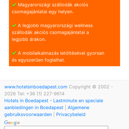
Magyarországi szállodák akciós
csomagajánlatai egy helyen.
A legjobb magyarországi wellness
szállodák akciós csomagajánlatai a
legjobb árakon.
A mobilalkalmazás letöltésével gyorsan
és egyszerũen foglalhat.
www.hotelsinboedapest.com
Copyright © 2002 -
2026 Tel: +36 (1) 227-9614
Hotels in Boedapest - Lastminute en speciale
aanbiedingen in Boedapest
|
Algemene
gebruiksvoorwaarden
|
Privacybeleid