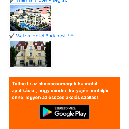
✔️ Thermal Hotel Visegrád ****
✔️ Walzer Hotel Budapest ***
Töltse le az akcioscsomagok.hu mobil
applikációt, hogy minden kütyüjén, mobilján
önnel legyen az összes akciós szállás!