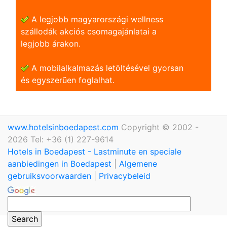
A legjobb magyarországi wellness
szállodák akciós csomagajánlatai a
legjobb árakon.
A mobilalkalmazás letöltésével gyorsan
és egyszerũen foglalhat.
www.hotelsinboedapest.com
Copyright © 2002 -
2026 Tel: +36 (1) 227-9614
Hotels in Boedapest - Lastminute en speciale
aanbiedingen in Boedapest
|
Algemene
gebruiksvoorwaarden
|
Privacybeleid