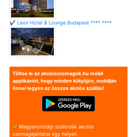
✔️ Leon Hotel & Lounge Budapest **** ****
Töltse le az akcioscsomagok.hu mobil
applikációt, hogy minden kütyüjén, mobilján
önnel legyen az összes akciós szállás!
Magyarországi szállodák akciós
csomagajánlatai egy helyen.