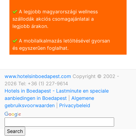
A legjobb magyarországi wellness
szállodák akciós csomagajánlatai a
legjobb árakon.
A mobilalkalmazás letöltésével gyorsan
és egyszerũen foglalhat.
www.hotelsinboedapest.com
Copyright © 2002 -
2026 Tel: +36 (1) 227-9614
Hotels in Boedapest - Lastminute en speciale
aanbiedingen in Boedapest
|
Algemene
gebruiksvoorwaarden
|
Privacybeleid