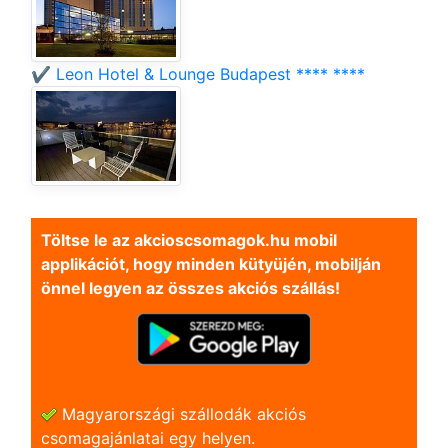
✔️ Leon Hotel & Lounge Budapest **** ****
Töltse le az akcioscsomagok.hu mobil
applikációt, hogy minden kütyüjén, mobilján
önnel legyen az összes akciós szállás!
Magyarországi szállodák akciós
csomagajánlatai egy helyen.