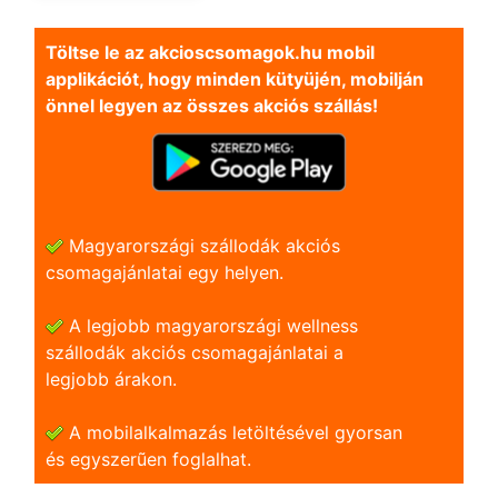
Töltse le az akcioscsomagok.hu mobil
applikációt, hogy minden kütyüjén, mobilján
önnel legyen az összes akciós szállás!
Magyarországi szállodák akciós
csomagajánlatai egy helyen.
A legjobb magyarországi wellness
szállodák akciós csomagajánlatai a
legjobb árakon.
A mobilalkalmazás letöltésével gyorsan
és egyszerũen foglalhat.