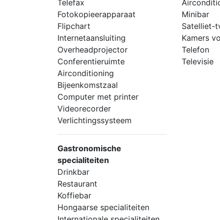
Telefax
Airconditi
Fotokopieerapparaat
Minibar
Flipchart
Satelliet-t
Internetaansluiting
Kamers vo
Overheadprojector
Telefon
Conferentieruimte
Televisie
Airconditioning
Bijeenkomstzaal
Computer met printer
Videorecorder
Verlichtingssysteem
Gastronomische
specialiteiten
Drinkbar
Restaurant
Koffiebar
Hongaarse specialiteiten
Internationale specialiteiten