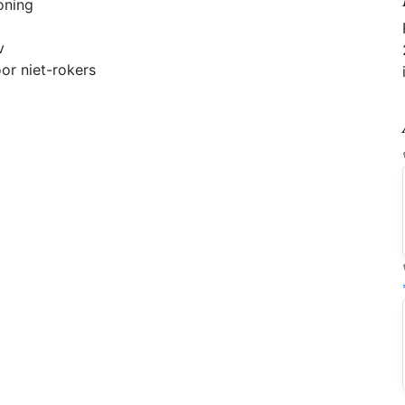
oning
v
or niet-rokers