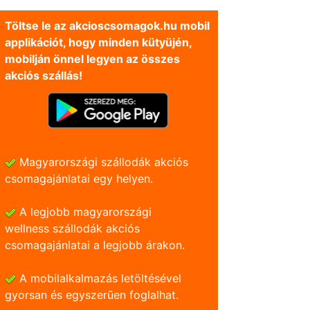
Töltse le az akcioscsomagok.hu mobil
applikációt, hogy minden kütyüjén,
mobilján önnel legyen az összes
akciós szállás!
Magyarországi szállodák akciós
csomagajánlatai egy helyen.
A legjobb magyarországi
wellness szállodák akciós
csomagajánlatai a legjobb árakon.
A mobilalkalmazás letöltésével
gyorsan és egyszerũen foglalhat.