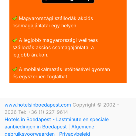
Magyarországi szállodák akciós
csomagajánlatai egy helyen.
A legjobb magyarországi wellness
szállodák akciós csomagajánlatai a
legjobb árakon.
A mobilalkalmazás letöltésével gyorsan
és egyszerũen foglalhat.
www.hotelsinboedapest.com
Copyright © 2002 -
2026 Tel: +36 (1) 227-9614
Hotels in Boedapest - Lastminute en speciale
aanbiedingen in Boedapest
|
Algemene
gebruiksvoorwaarden
|
Privacybeleid