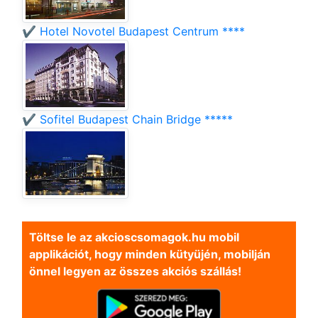
✔️ Hotel Novotel Budapest Centrum ****
✔️ Sofitel Budapest Chain Bridge *****
Töltse le az akcioscsomagok.hu mobil
applikációt, hogy minden kütyüjén, mobilján
önnel legyen az összes akciós szállás!