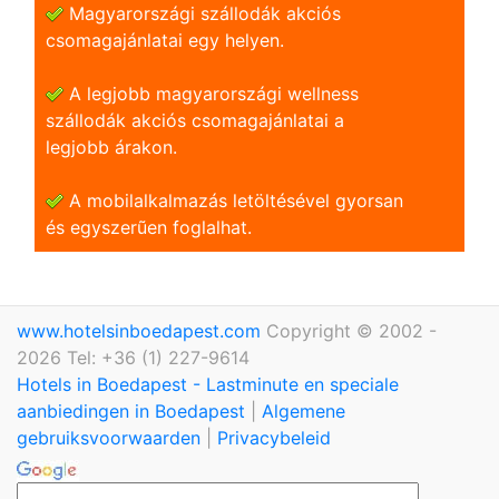
Magyarországi szállodák akciós
csomagajánlatai egy helyen.
A legjobb magyarországi wellness
szállodák akciós csomagajánlatai a
legjobb árakon.
A mobilalkalmazás letöltésével gyorsan
és egyszerũen foglalhat.
www.hotelsinboedapest.com
Copyright © 2002 -
2026 Tel: +36 (1) 227-9614
Hotels in Boedapest - Lastminute en speciale
aanbiedingen in Boedapest
|
Algemene
gebruiksvoorwaarden
|
Privacybeleid