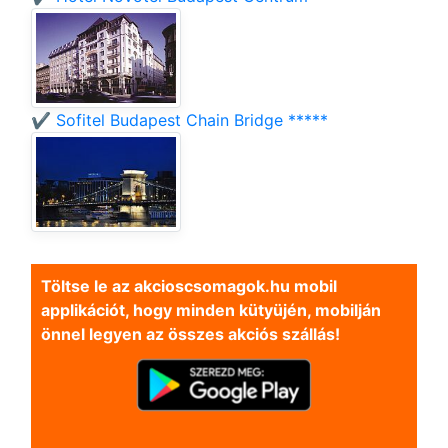
✔️ Sofitel Budapest Chain Bridge *****
Töltse le az akcioscsomagok.hu mobil
applikációt, hogy minden kütyüjén, mobilján
önnel legyen az összes akciós szállás!