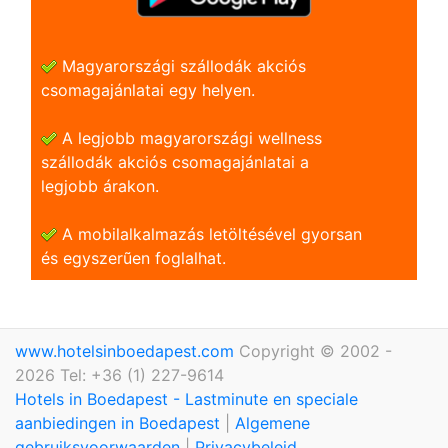
Magyarországi szállodák akciós
csomagajánlatai egy helyen.
A legjobb magyarországi wellness
szállodák akciós csomagajánlatai a
legjobb árakon.
A mobilalkalmazás letöltésével gyorsan
és egyszerũen foglalhat.
www.hotelsinboedapest.com
Copyright © 2002 -
2026 Tel: +36 (1) 227-9614
Hotels in Boedapest - Lastminute en speciale
aanbiedingen in Boedapest
|
Algemene
gebruiksvoorwaarden
|
Privacybeleid