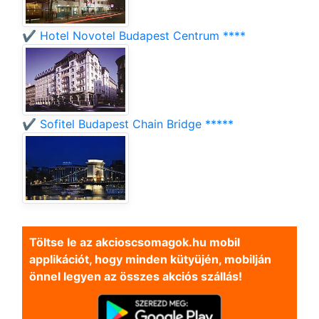
✔️ Hotel Novotel Budapest Centrum ****
✔️ Sofitel Budapest Chain Bridge *****
Töltse le az akcioscsomagok.hu mobil
applikációt, hogy minden kütyüjén, mobilján
önnel legyen az összes akciós szállás!