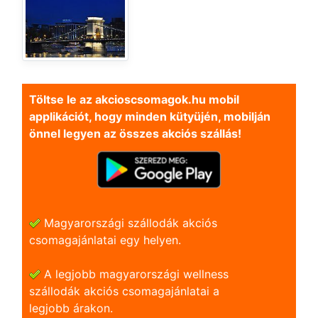
Töltse le az akcioscsomagok.hu mobil
applikációt, hogy minden kütyüjén, mobilján
önnel legyen az összes akciós szállás!
Magyarországi szállodák akciós
csomagajánlatai egy helyen.
A legjobb magyarországi wellness
szállodák akciós csomagajánlatai a
legjobb árakon.