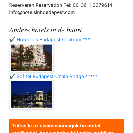
Reserveren Reservation Tel: 00-36-1-2279614
info@hotelsinboedapest.com
Andere hotels in de buurt
✔️ Hotel Ibis Budapest Centrum ***
✔️ Sofitel Budapest Chain Bridge *****
Töltse le az akcioscsomagok.hu mobil
applikációt, hogy minden kütyüjén, mobilján