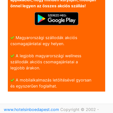
önnel legyen az összes akciós szállás!
Magyarországi szállodák akciós
csomagajánlatai egy helyen.
A legjobb magyarországi wellness
szállodák akciós csomagajánlatai a
legjobb árakon.
A mobilalkalmazás letöltésével gyorsan
és egyszerũen foglalhat.
www.hotelsinboedapest.com
Copyright © 2002 -