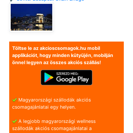
Töltse le az akcioscsomagok.hu mobil
applikációt, hogy minden kütyüjén, mobilján
önnel legyen az összes akciós szállás!
Magyarországi szállodák akciós
csomagajánlatai egy helyen.
A legjobb magyarországi wellness
szállodák akciós csomagajánlatai a