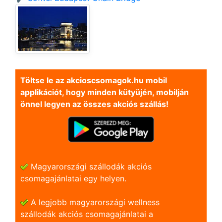
Töltse le az akcioscsomagok.hu mobil
applikációt, hogy minden kütyüjén, mobilján
önnel legyen az összes akciós szállás!
Magyarországi szállodák akciós
csomagajánlatai egy helyen.
A legjobb magyarországi wellness
szállodák akciós csomagajánlatai a