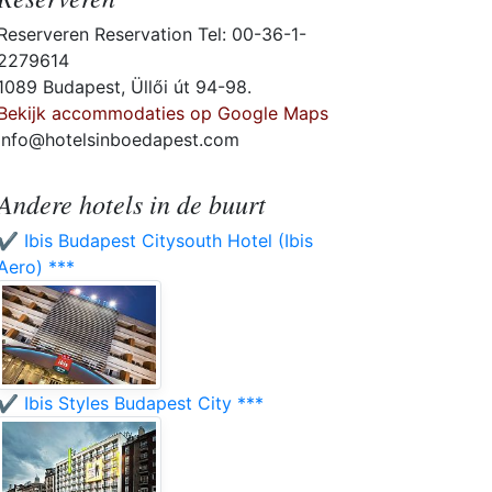
Reserveren Reservation Tel: 00-36-1-
2279614
1089 Budapest, Üllői út 94-98.
Bekijk accommodaties op Google Maps
info@hotelsinboedapest.com
Andere hotels in de buurt
✔️ Ibis Budapest Citysouth Hotel (Ibis
Aero) ***
✔️ Ibis Styles Budapest City ***