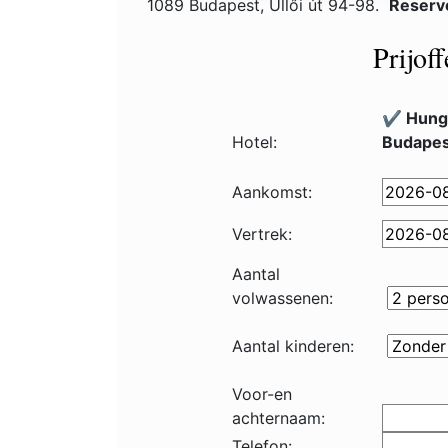
1089 Budapest, Üllői út 94-98.
Reserv
Prijof
✔️ Hung
Hotel:
Budapes
Aankomst:
Vertrek:
Aantal
volwassenen:
Aantal kinderen:
Voor-en
achternaam:
Telefon: