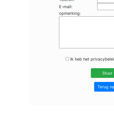
E-mail:
opmerking:
Ik heb het privacybele
Terug n