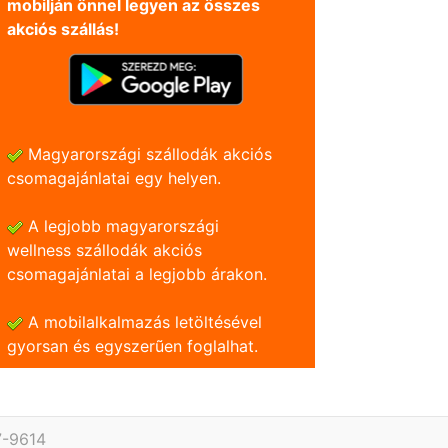
mobilján önnel legyen az összes
akciós szállás!
Magyarországi szállodák akciós
csomagajánlatai egy helyen.
A legjobb magyarországi
wellness szállodák akciós
csomagajánlatai a legjobb árakon.
A mobilalkalmazás letöltésével
gyorsan és egyszerũen foglalhat.
7-9614