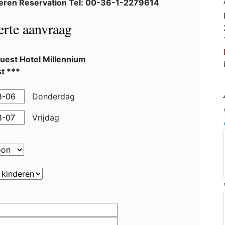
eren Reservation Tel: 00-36-1-2279614
ferte aanvraag
uest Hotel Millennium
t ***
Donderdag
Vrijdag