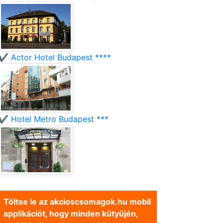
✔️ Actor Hotel Budapest ****
✔️ Hotel Metro Budapest ***
Töltse le az akcioscsomagok.hu mobil
applikációt, hogy minden kütyüjén,