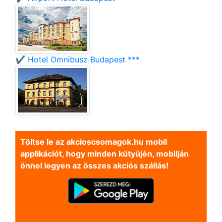
✔️ Hotel Omnibusz Budapest ***
Töltse le az akcioscsomagok.hu mobil
applikációt, hogy minden kütyüjén, mobilján
önnel legyen az összes akciós szállás!