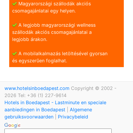
Magyarországi szállodák akciós
csomagajánlatai egy helyen.
A legjobb magyarországi wellness
szállodák akciós csomagajánlatai a
legjobb árakon.
A mobilalkalmazás letöltésével gyorsan
és egyszerũen foglalhat.
www.hotelsinboedapest.com
Copyright © 2002 -
2026 Tel: +36 (1) 227-9614
Hotels in Boedapest - Lastminute en speciale
aanbiedingen in Boedapest
|
Algemene
gebruiksvoorwaarden
|
Privacybeleid